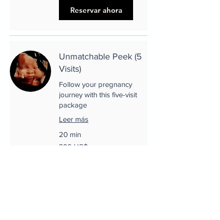
estadounidenses
Reservar ahora
Unmatchable Peek (5
Visits)
Follow your pregnancy
journey with this five-visit
package
Leer más
20 min
300
300 US$
dólares
estadounidenses
Reservar ahora
SneakPeek Test