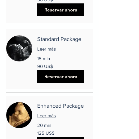
dólares
estadounidenses
Reservar ahora
Standard Package
Leer más
15 min
90
90 US$
dólares
estadounidenses
Reservar ahora
Enhanced Package
Leer más
20 min
125
125 US$
dólares
estadounidenses