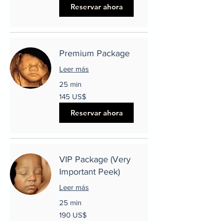
Reservar ahora
Premium Package
Leer más
25 min
145
145 US$
dólares
estadounidenses
Reservar ahora
VIP Package (Very
Important Peek)
Leer más
25 min
190
190 US$
dólares